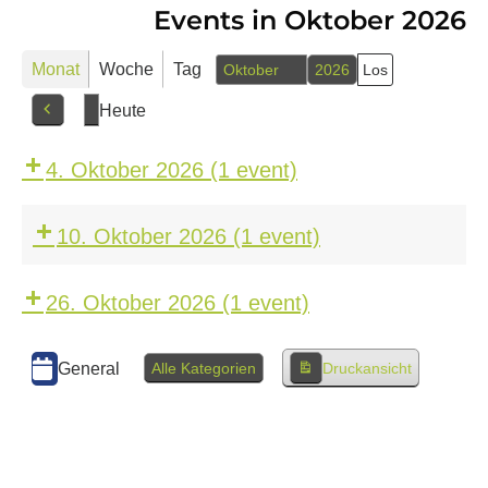
Events in Oktober 2026
Monat
Woche
Tag
Monat
Jahr
Heute
Vorherige
4. Oktober 2026
(1 event)
10. Oktober 2026
(1 event)
26. Oktober 2026
(1 event)
Kategorien
General
Alle Kategorien
Druckansicht