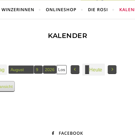
E WINZERINNEN
ONLINESHOP
DIE ROSI
KALEN
KALENDER
ag
Heute
Monat
Tag
Jahr
Vorherige
Nächstes
ansicht
FACEBOOK