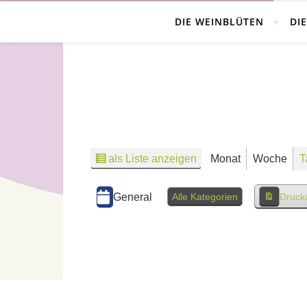
DIE WEINBLÜTEN
DI
als Liste anzeigen
Monat
Woche
T
Kategorien
General
Alle Kategorien
Druck