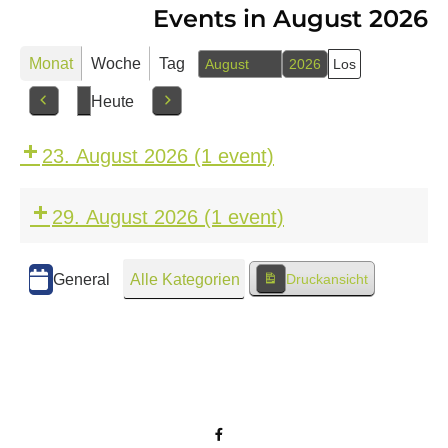
Events in August 2026
Monat
Woche
Tag
Monat
Jahr
Heute
Vorherige
Nächstes
23. August 2026
(1 event)
29. August 2026
(1 event)
Kategorien
General
Alle Kategorien
Druckansicht