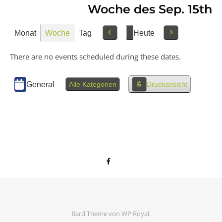
Woche des Sep. 15th
Monat
Woche
Tag
Heute
Vorherige
Nächstes
There are no events scheduled during these dates.
Kategorien
General
Alle Kategorien
Druckansicht
Bard Theme von
WP Royal
.